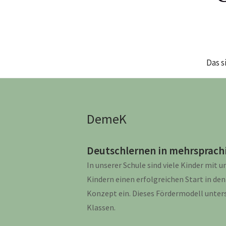
Das s
DemeK
Deutschlernen in mehrsprach
In unserer Schule sind viele Kinder mit
Kindern einen erfolgreichen Start in de
Konzept ein. Dieses Fördermodell unter
Klassen.