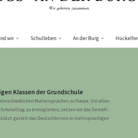
Wir gehören zusammen
ind wir
Schulleben
An der Burg
Hückelho
igen Klassen der Grundschule
 unterschiedlichen Muttersprachen zu Hause. Um allen
n Schulalltag zu ermöglichen, setzen wir das DemeK-
stützt gezielt das Deutschlernen in mehrsprachigen