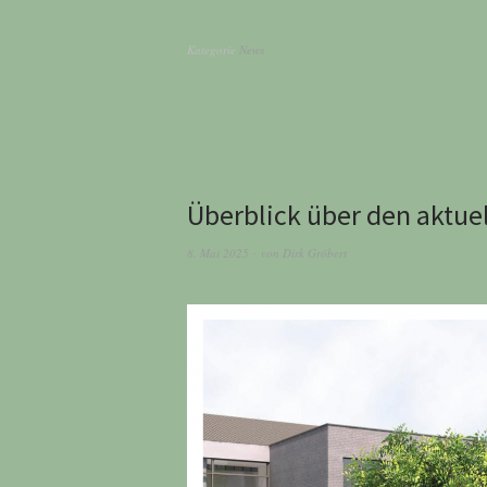
Kategorie
News
Überblick über den aktue
8. Mai 2025
von
Dirk Gröbert