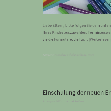
Liebe Eltern, bitte folgen Sie dem unt
Ihres Kindes auszuwählen. Terminauswa
Sie die Formulare, die für…
Weiterlesen
Kategorie
Formulare Schulanmeldung
,
News
Einschulung der neuen Ers
31. August 2025
von
Dirk Gröbert