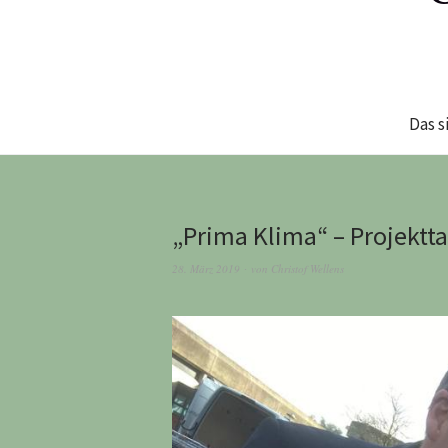
Das s
„Prima Klima“ – Projektt
28. März 2019
von
Christof Wellens