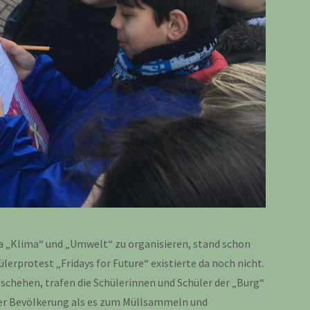
 „Klima“ und „Umwelt“ zu organisieren, stand schon
ülerprotest „Fridays for Future“ existierte da noch nicht.
eschehen, trafen die Schülerinnen und Schüler der „Burg“
ner Bevölkerung als es zum Müllsammeln und