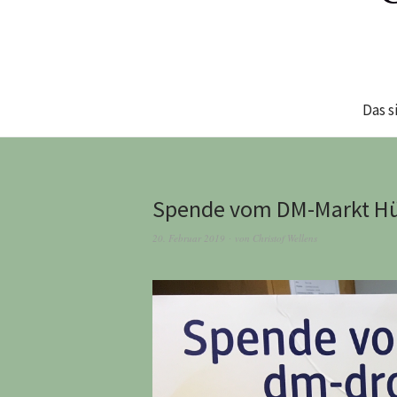
Das s
Spende vom DM-Markt H
20. Februar 2019
von
Christof Wellens