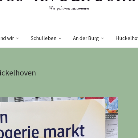
Wir gehören zusammen
ind wir
Schulleben
An der Burg
Hückelho
ückelhoven